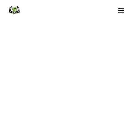
Best Concepts
Tincidunt arcu non sodales neque sodales ut
etiam sit. Integer ma
lesu ada nunc vel risus
commodo viverra maecenas.