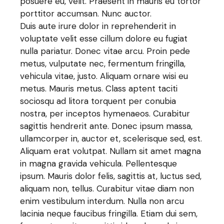
posuere eu, velit. Praesent in mauris eu tortor
porttitor accumsan. Nunc auctor.
Duis aute irure dolor in reprehenderit in
voluptate velit esse cillum dolore eu fugiat
nulla pariatur. Donec vitae arcu. Proin pede
metus, vulputate nec, fermentum fringilla,
vehicula vitae, justo. Aliquam ornare wisi eu
metus. Mauris metus. Class aptent taciti
sociosqu ad litora torquent per conubia
nostra, per inceptos hymenaeos. Curabitur
sagittis hendrerit ante. Donec ipsum massa,
ullamcorper in, auctor et, scelerisque sed, est.
Aliquam erat volutpat. Nullam sit amet magna
in magna gravida vehicula. Pellentesque
ipsum. Mauris dolor felis, sagittis at, luctus sed,
aliquam non, tellus. Curabitur vitae diam non
enim vestibulum interdum. Nulla non arcu
lacinia neque faucibus fringilla. Etiam dui sem,